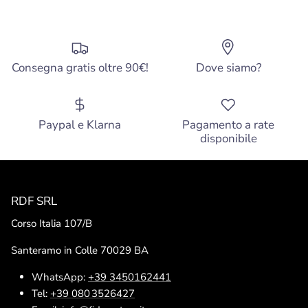
Consegna gratis oltre 90€!
Dove siamo?
Paypal e Klarna
Pagamento a rate
disponibile
RDF SRL
Corso Italia 107/B
Santeramo in Colle 70029 BA
WhatsApp:
+39 3450162441
Tel:
+39 080 3526427