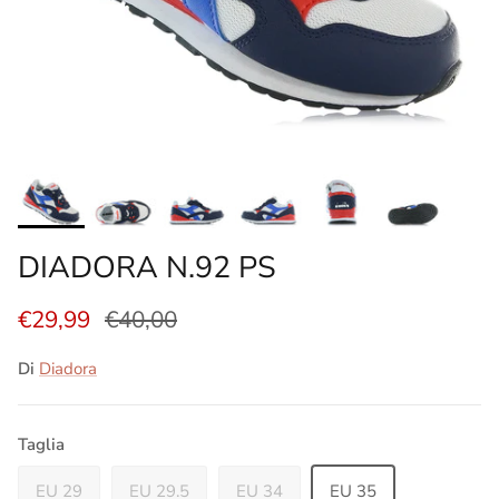
DIADORA N.92 PS
€29,99
€40,00
Di
Diadora
Taglia
EU 29
EU 29.5
EU 34
EU 35