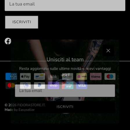
ISCRIVITI
Facebook
Chiudi
Unisciti al team
Resta aggiornato sulle ultime novità e ricevi vantaggi
unici!
© 2026
FIDORASTORE.IT
.
ISCRIVITI
Made by Easyseller