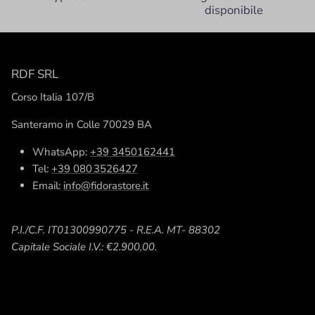
disponibile
RDF SRL
Corso Italia 107/B
Santeramo in Colle 70029 BA
WhatsApp:
+39 3450162441
Tel:
+39 080 3526427
Email:
info@fidorastore.it
P.I./C.F. IT01300990775 - R.E.A. MT- 88302
Capitale Sociale I.V.: €2.900,00.