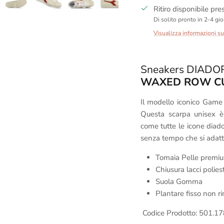
Ritiro disponibile pr
Di solito pronto in 2-4 gio
Visualizza informazioni s
Sneakers DIAD
WAXED ROW C
Il modello iconico Game 
Questa scarpa unisex è
come tutte le icone diad
senza tempo che si adatta
Tomaia Pelle premi
Chiusura lacci polies
Suola Gomma
Plantare fisso non ri
Codice Prodotto:
501.1