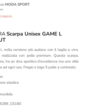
esso
MODA SPORT
rni
ul negozio
ORA
Scarpa Unisex GAME L
UT
L nella versione più audace con il taglio a vivo.
 realizzata con pelle premium. Questa scarpa,
ora, ha un dna sportivo d'eccellenza ma uno stile
 ad ogni uso. Fregio e logo 5 palle a contrasto.
um
tere elastico
movibile
78289_C6180