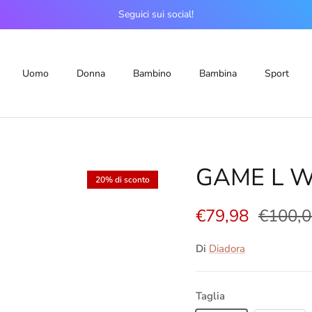
Seguici sui social!
Uomo
Donna
Bambino
Bambina
Sport
GAME L 
20% di sconto
€79,98
€100,
Di
Diadora
Taglia