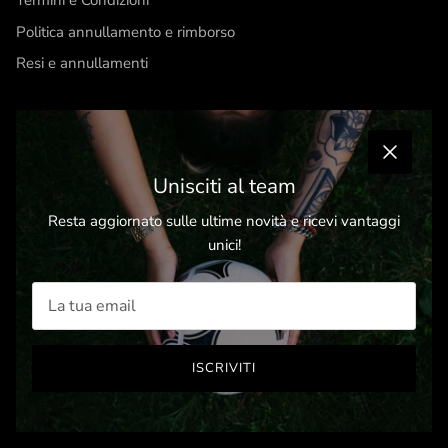
Termini e Condizioni
Politica annullamento e rimborso
Resi e annullamenti
Iscriviti alla Newsletter
Chiudi
Unisciti al team
Unisciti al team e ricevi vantaggi unici
Resta aggiornato sulle ultime novità e ricevi vantaggi
In più, per te, subito uno
sconto del 10%
unici!
ISCRIVITI
ISCRIVITI
Facebook