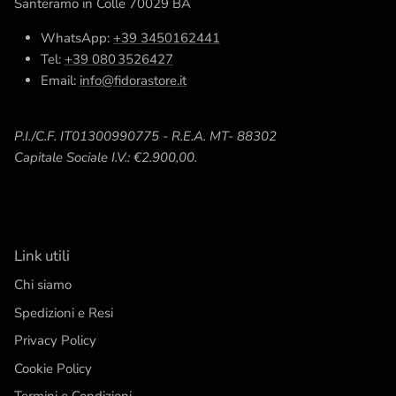
Santeramo in Colle 70029 BA
WhatsApp:
+39 3450162441
Tel:
+39 080 3526427
Email:
info@fidorastore.it
P.I./C.F. IT01300990775 - R.E.A. MT- 88302
Capitale Sociale I.V.: €2.900,00.
Link utili
Chi siamo
Spedizioni e Resi
Privacy Policy
Cookie Policy