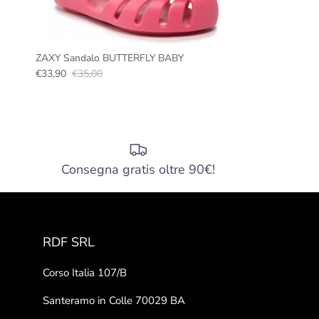
ZAXY Sandalo BUTTERFLY BABY
€33,90
€35,00
Consegna gratis oltre 90€!
RDF SRL
Corso Italia 107/B
Santeramo in Colle 70029 BA