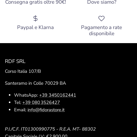
Consegna gratis oltre 90€!
Dove siamo?
Paypal e Klarna
Pagamento a rate
disponibile
RDF SRL
Corso Italia 107/B
Santeramo in Colle 70029 BA
WhatsApp:
+39 3450162441
Tel:
+39 080 3526427
Email:
info@fidorastore.it
P.I./C.F. IT01300990775 - R.E.A. MT- 88302
Capitale Sociale I.V.: €2.900,00.