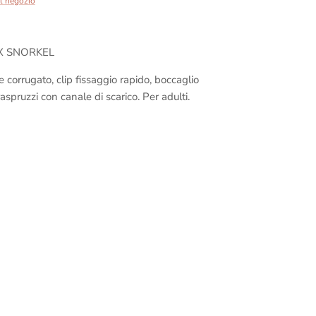
ul negozio
X SNORKEL
e corrugato, clip fissaggio rapido, boccaglio
aspruzzi con canale di scarico. Per adulti.
9