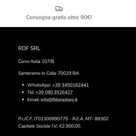
Consegna gratis oltre 90€!
RDF SRL
Corso Italia 107/B
Santeramo in Colle 70029 BA
WhatsApp:
+39 3450162441
Tel:
+39 080 3526427
Email:
info@fidorastore.it
P.I./C.F. IT01300990775 - R.E.A. MT- 88302
Capitale Sociale I.V.: €2.900,00.