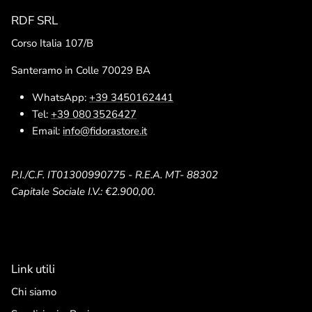
RDF SRL
Corso Italia 107/B
Santeramo in Colle 70029 BA
WhatsApp:
+39 3450162441
Tel:
+39 080 3526427
Email:
info@fidorastore.it
P.I./C.F. IT01300990775 - R.E.A. MT- 88302
Capitale Sociale I.V.: €2.900,00.
Link utili
Chi siamo