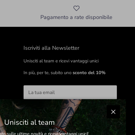
Pagamento a rate disponibile
Iscriviti alla Newsletter
Unisciti al team e ricevi vantaggi unici
In più, per te, subito uno
sconto del 10%
ISCRIVITI
Chiudi
Unisciti al team
Facebook
o sulle ultime novità e ricevi vantaggi unici!