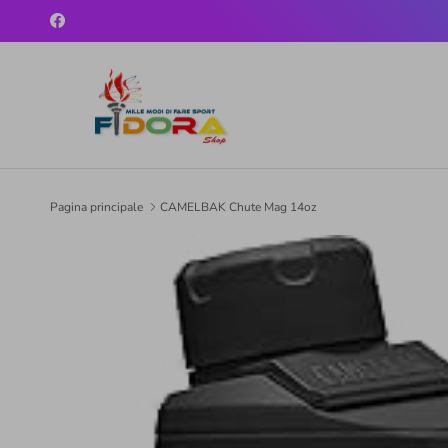
Passa ai contenuti
Facebook
Pagina principale
CAMELBAK Chute Mag 14oz