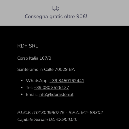
Consegna gratis oltre 90€!
RDF SRL
Corso Italia 107/B
Santeramo in Colle 70029 BA
WhatsApp:
+39 3450162441
Tel:
+39 080 3526427
Email:
info@fidorastore.it
P.I./C.F. IT01300990775 - R.E.A. MT- 88302
Capitale Sociale I.V.: €2.900,00.