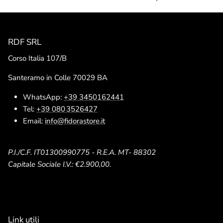
RDF SRL
Corso Italia 107/B
Santeramo in Colle 70029 BA
WhatsApp:
+39 3450162441
Tel:
+39 080 3526427
Email:
info@fidorastore.it
P.I./C.F. IT01300990775 - R.E.A. MT- 88302
Capitale Sociale I.V.: €2.900,00.
Link utili