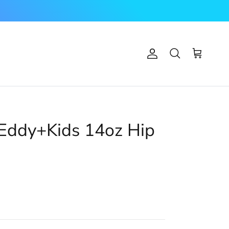
Account
Carrello
Cerca
Eddy+Kids 14oz Hip