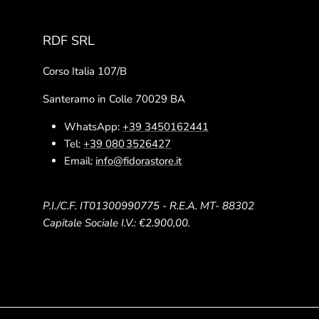
RDF SRL
Corso Italia 107/B
Santeramo in Colle 70029 BA
WhatsApp:
+39 3450162441
Tel:
+39 080 3526427
Email:
info@fidorastore.it
P.I./C.F. IT01300990775 - R.E.A. MT- 88302
Capitale Sociale I.V.: €2.900,00.