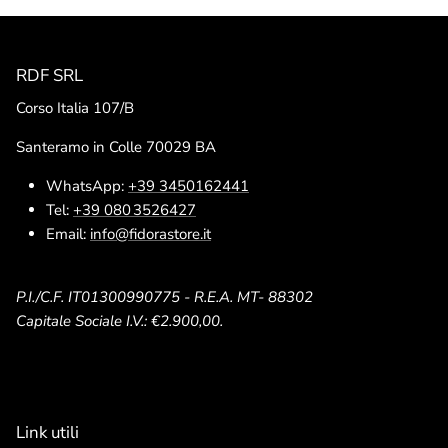
RDF SRL
Corso Italia 107/B
Santeramo in Colle 70029 BA
WhatsApp:
+39 3450162441
Tel:
+39 080 3526427
Email:
info@fidorastore.it
P.I./C.F. IT01300990775 - R.E.A. MT- 88302
Capitale Sociale I.V.: €2.900,00.
Link utili