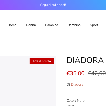
Seguici sui social!
Uomo
Donna
Bambino
Bambina
Sport
DIADORA 
17% di sconto
€35,00
€42,00
Di
Diadora
Color:
Nero