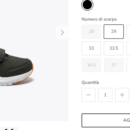
Nero
Numero di scarpa
Avanti
28
29
33
33.5
36.5
37
Quantità
AG