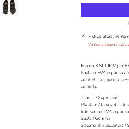
Pickup attualmente n
Verifica la disponibilità pr
Falcon 3 SL I JR V
per B
Suola in EVA espansa ant
comfort. La chiusura in ve
comoda.
Tomaia /
Suprellsoft
Plantare /
Jersey di cot
Intersuola /
EVA espansa
Suola /
Gomma
Sistema di allacciatura /
S