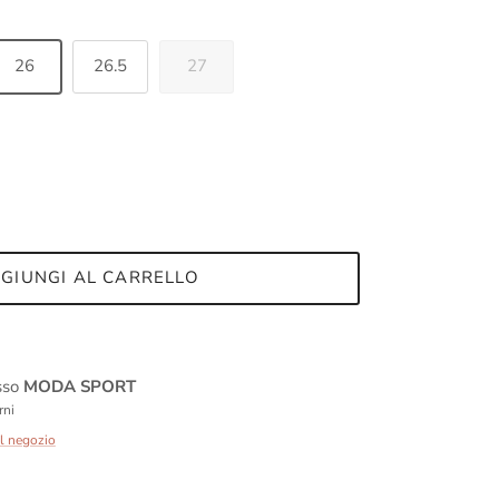
26
26.5
27
GIUNGI AL CARRELLO
esso
MODA SPORT
rni
ul negozio