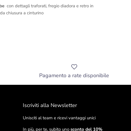
mbe
con dettagli traforati, fregio diadora e retro in
oda chiusura a cinturino
Pagamento a rate disponibile
Iscriviti alla Newsletter
Unisciti al team e ricevi vantaggi unici
In più, per te, subito uno
sconto del 10%