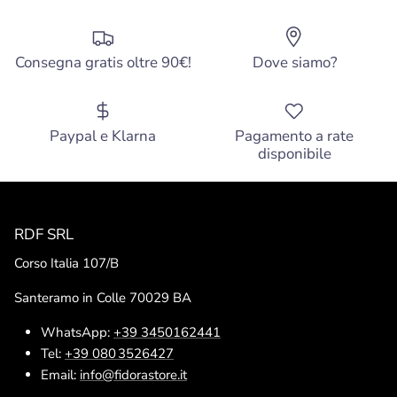
Consegna gratis oltre 90€!
Dove siamo?
Paypal e Klarna
Pagamento a rate
disponibile
RDF SRL
Corso Italia 107/B
Santeramo in Colle 70029 BA
WhatsApp:
+39 3450162441
Tel:
+39 080 3526427
Email:
info@fidorastore.it