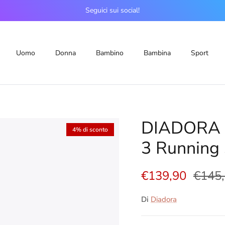
Seguici sui social!
Uomo
Donna
Bambino
Bambina
Sport
DIADORA 
4% di sconto
3 Running
€139,90
€145
Di
Diadora