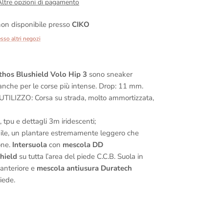
Altre opzioni di pagamento
on disponibile presso
CIKO
esso altri negozi
hos Blushield Volo Hip 3
sono sneaker
 anche per le corse più intense. Drop: 11 mm.
 UTILIZZO: Corsa su strada, molto ammortizzata,
 tpu e dettagli 3m iridescenti;
bile, un plantare estremamente leggero che
one.
Intersuola
con
mescola DD
hield
su tutta l’area del piede C.C.B. Suola in
anteriore e
mescola antiusura Duratech
piede.