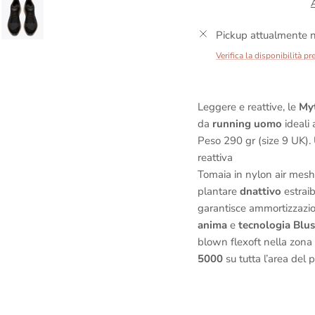
Pickup attualmente n
Verifica la disponibilità pr
Leggere e reattive, le
Myt
da
running uomo
ideali
Peso 290 gr (size 9 UK).
reattiva
Tomaia in nylon air mesh,
plantare
dnattivo
estrai
garantisce ammortizzazi
anima
e
tecnologia
Blus
blown flexoft nella zona 
5000
su tutta l’area del 