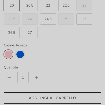
20
20,5
22
22.5
23
23.5
24
24.5
25
26
26.5
27
Colore:
Rosato
Rosato
Blu
Quantità
AGGIUNGI AL CARRELLO