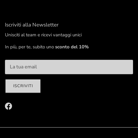
Iscriviti alla Newsletter
Unisciti al team e ricevi vantaggi unici
In più, per te, subito uno
sconto del 10%
ISCRIVITI
Facebook
Chiudi
Unisciti al team
Resta aggiornato sulle ultime novità e ricevi vantaggi