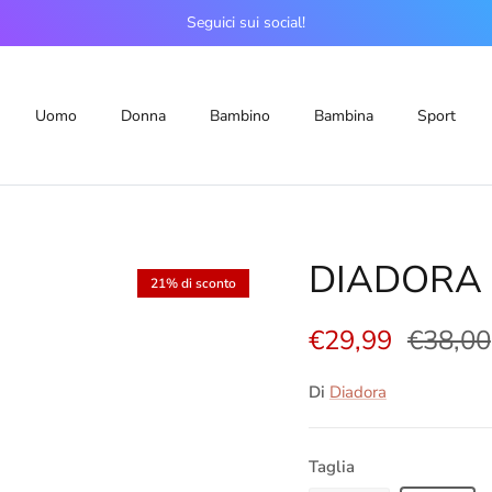
Seguici sui social!
Uomo
Donna
Bambino
Bambina
Sport
DIADORA 
21% di sconto
€29,99
€38,00
Di
Diadora
Taglia