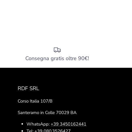
Consegna gratis oltre 90€!
RDF SRL
Corso Italia 107/B
Santeramo in Colle 70029 BA
WhatsApp:
+39 3450162441
Tel:
+39 080 3526427