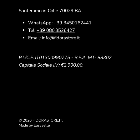
Santeramo in Colle 70029 BA
WhatsApp:
+39 3450162441
Tel:
+39 080 3526427
Email:
info@fidorastore.it
P.I./C.F. IT01300990775 - R.E.A. MT- 88302
Capitale Sociale I.V.: €2.900,00.
© 2026
FIDORASTORE.IT
.
Made by Easyseller