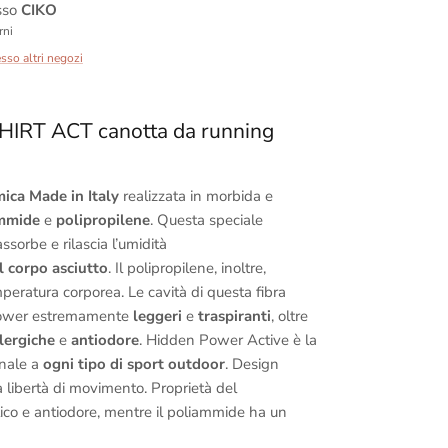
esso
CIKO
rni
esso altri negozi
IRT ACT canotta da running
mica Made in Italy
realizzata in morbida e
mmide
e
polipropilene
. Questa speciale
sorbe e rilascia l’umidità
l corpo asciutto
. Il polipropilene, inoltre,
eratura corporea. Le cavità di questa fibra
Power estremamente
leggeri
e
traspiranti
, oltre
llergiche
e
antiodore
. Hidden Power Active è la
onale a
ogni tipo di sport outdoor
. Design
 libertà di movimento. Proprietà del
tico e antiodore, mentre il poliammide ha un