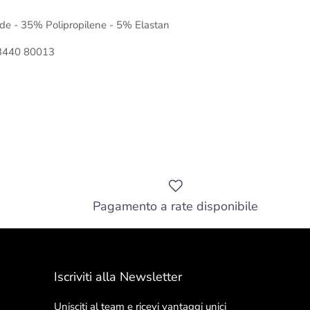
e - 35% Polipropilene - 5% Elastan
73440 80013
Pagamento a rate disponibile
Iscriviti alla Newsletter
Unisciti al team e ricevi vantaggi unici