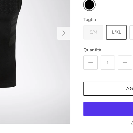
Nero
Taglia
Avanti
S/M
L/XL
Quantità
AG