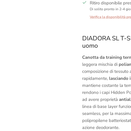
Ritiro disponibile pr
Di solito pronto in 2-4 gio
Verifica la disponibilità pr
DIADORA SL T-SH
uomo
Canotta da training ter
leggera mischia di
polia
composizione di tessuto as
rapidamente,
lasciando i
mantiene costante la temp
rendono i capi Hidden 
ad avere proprietà
antia
linea di base layer funzi
seamless, per la massima
polipropilene batteriosta
azione deodorante.