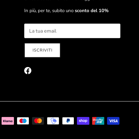
In più, per te, subito uno
sconto del 10%
ISCRIVITI
Chiudi
Unisciti al team
Facebook
o sulle ultime novità e ricevi vantaggi unici!
ISCRIVITI