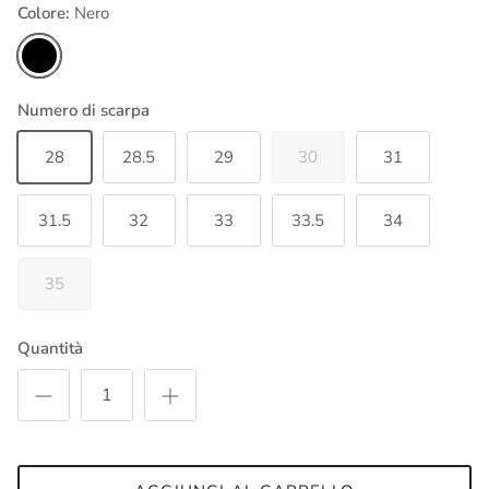
Colore:
Nero
Nero
Numero di scarpa
28
28.5
29
30
31
31.5
32
33
33.5
34
35
Quantità