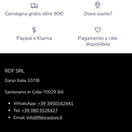
Consegna gratis oltre 90€!
Dove siamo?
Paypal e Klarna
Pagamento a rate
disponibile
RDF SRL
Corso Italia 107/B
Santeramo in Colle 70029 BA
WhatsApp:
+39 3450162441
Tel:
+39 080 3526427
Email:
info@fidorastore.it