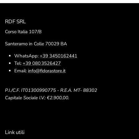
RDF SRL
Corso Italia 107/B
Santeramo in Colle 70029 BA
WhatsApp:
+39 3450162441
Tel:
+39 080 3526427
Email:
info@fidorastore.it
P.I./C.F. IT01300990775 - R.E.A. MT- 88302
Capitale Sociale I.V.: €2.900,00.
Link utili