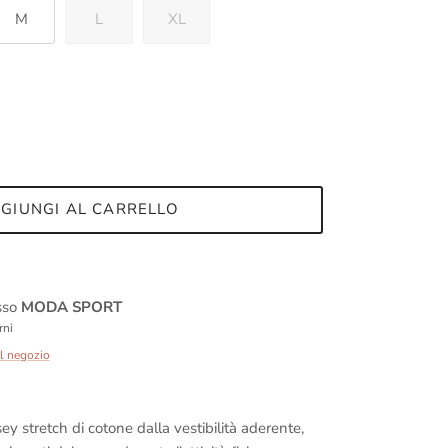
M
L
XL
GIUNGI AL CARRELLO
esso
MODA SPORT
rni
ul negozio
sey stretch di cotone dalla vestibilità aderente,