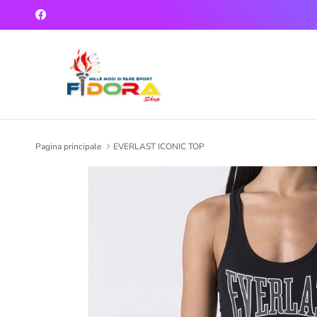
Passa ai contenuti
Facebook
Pagina principale
EVERLAST ICONIC TOP