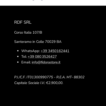
RDF SRL
Corso Italia 107/B
Santeramo in Colle 70029 BA
WhatsApp:
+39 3450162441
Tel:
+39 080 3526427
Email:
info@fidorastore.it
P.I./C.F. IT01300990775 - R.E.A. MT- 88302
Capitale Sociale I.V.: €2.900,00.