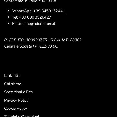
Santeramo in Colle 70029 BA
WhatsApp:
+39 3450162441
Tel:
+39 080 3526427
Email:
info@fidorastore.it
P.I./C.F. IT01300990775 - R.E.A. MT- 88302
Capitale Sociale I.V.: €2.900,00.
Link utili
Chi siamo
Spedizioni e Resi
Privacy Policy
Cookie Policy
Termini e Condizioni