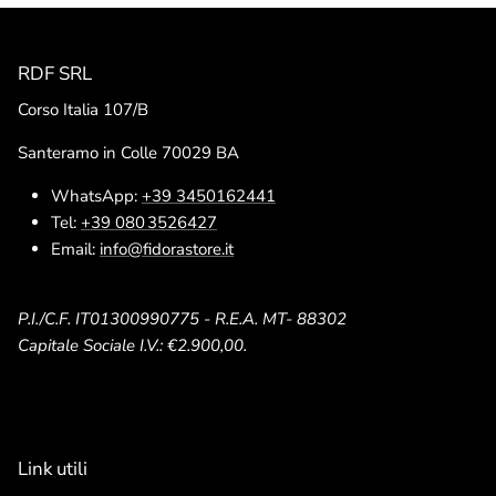
RDF SRL
Corso Italia 107/B
Santeramo in Colle 70029 BA
WhatsApp:
+39 3450162441
Tel:
+39 080 3526427
Email:
info@fidorastore.it
P.I./C.F. IT01300990775 - R.E.A. MT- 88302
Capitale Sociale I.V.: €2.900,00.
Link utili