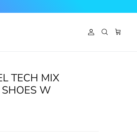
Account
Carrello
Cerca
L TECH MIX
 SHOES W