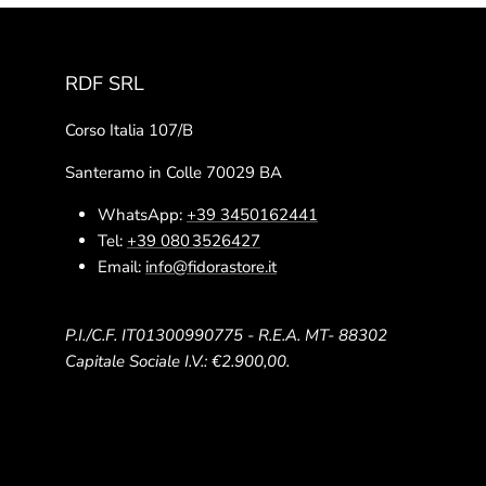
RDF SRL
Corso Italia 107/B
Santeramo in Colle 70029 BA
WhatsApp:
+39 3450162441
Tel:
+39 080 3526427
Email:
info@fidorastore.it
P.I./C.F. IT01300990775 - R.E.A. MT- 88302
Capitale Sociale I.V.: €2.900,00.