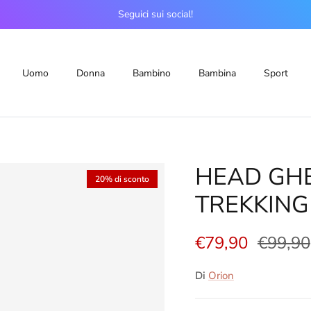
Seguici sui social!
Uomo
Donna
Bambino
Bambina
Sport
HEAD GHE
20% di sconto
TREKKING
€79,90
€99,90
Di
Orion