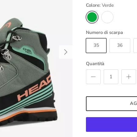
Colore:
Verde
Verde
Viola
Numero di scarpa
35
36
Avanti
Quantità
AG