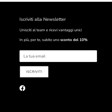
Iscriviti alla Newsletter
Unisciti al team e ricevi vantaggi unici
In più, per te, subito uno
sconto del 10%
ISCRIVITI
Chiudi
Unisciti al team
Facebook
to sulle ultime novità e ricevi vantaggi unici!