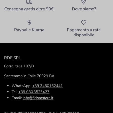
Consegna gratis oltre 90€!
Dove siamo?
Paypal e Klarna
Pagamento a rate
disponibile
RDF SRL
Corso Italia 107/B
Santeramo in Colle 70029 BA
WhatsApp:
+39 3450162441
Tel:
+39 080 3526427
Email:
info@fidorastore.it