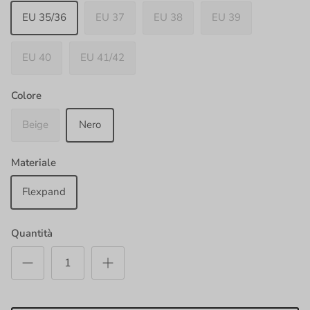
EU 35/36
EU 37
EU 38
EU 39
EU 40
EU 41/42
Colore
Beige
Nero
Materiale
Flexpand
Quantità