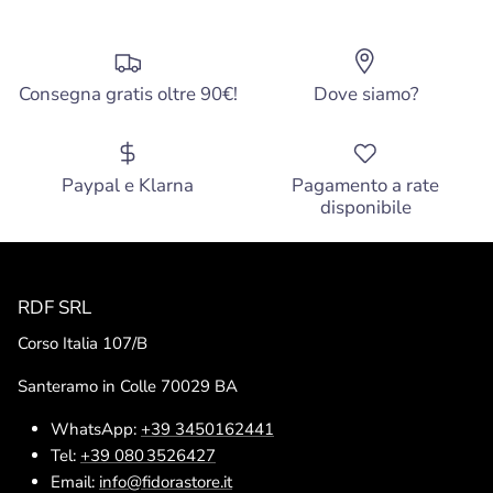
Consegna gratis oltre 90€!
Dove siamo?
Paypal e Klarna
Pagamento a rate
disponibile
RDF SRL
Corso Italia 107/B
Santeramo in Colle 70029 BA
WhatsApp:
+39 3450162441
Tel:
+39 080 3526427
Email:
info@fidorastore.it