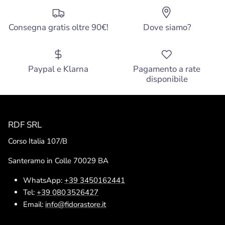
Consegna gratis oltre 90€!
Dove siamo?
Paypal e Klarna
Pagamento a rate
disponibile
RDF SRL
Corso Italia 107/B
Santeramo in Colle 70029 BA
WhatsApp:
+39 3450162441
Tel:
+39 080 3526427
Email:
info@fidorastore.it