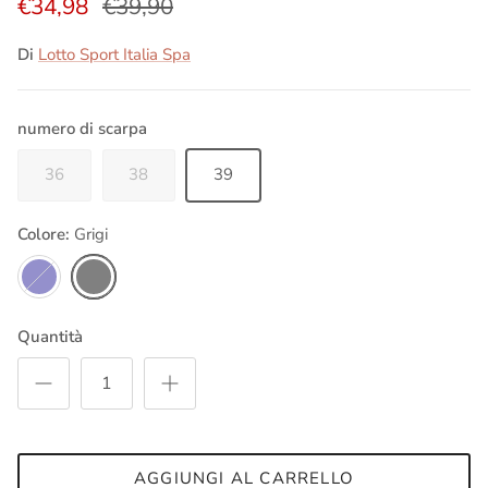
€34,98
€39,90
Di
Lotto Sport Italia Spa
numero di scarpa
36
38
39
Colore:
Grigi
Blu navy
Grigi
Quantità
AGGIUNGI AL CARRELLO