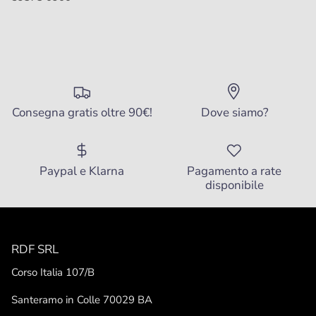
Consegna gratis oltre 90€!
Dove siamo?
Paypal e Klarna
Pagamento a rate
disponibile
RDF SRL
Corso Italia 107/B
Santeramo in Colle 70029 BA