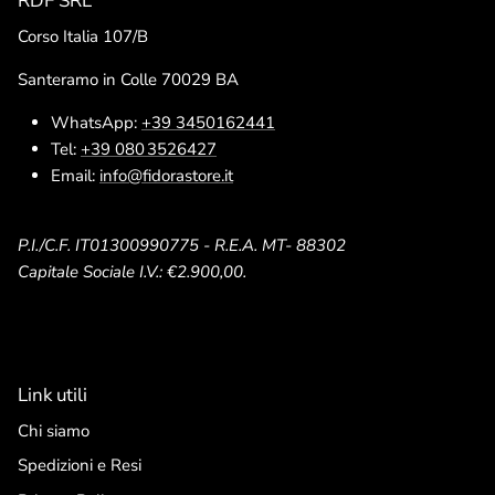
RDF SRL
Corso Italia 107/B
Santeramo in Colle 70029 BA
WhatsApp:
+39 3450162441
Tel:
+39 080 3526427
Email:
info@fidorastore.it
P.I./C.F. IT01300990775 - R.E.A. MT- 88302
Capitale Sociale I.V.: €2.900,00.
Link utili
Chi siamo
Spedizioni e Resi