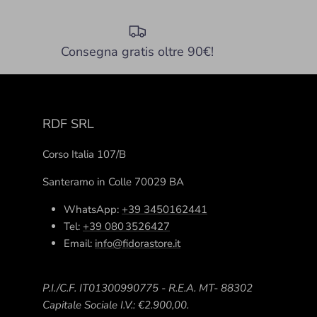
Consegna gratis oltre 90€!
RDF SRL
Corso Italia 107/B
Santeramo in Colle 70029 BA
WhatsApp:
+39 3450162441
Tel:
+39 080 3526427
Email:
info@fidorastore.it
P.I./C.F. IT01300990775 - R.E.A. MT- 88302
Capitale Sociale I.V.: €2.900,00.