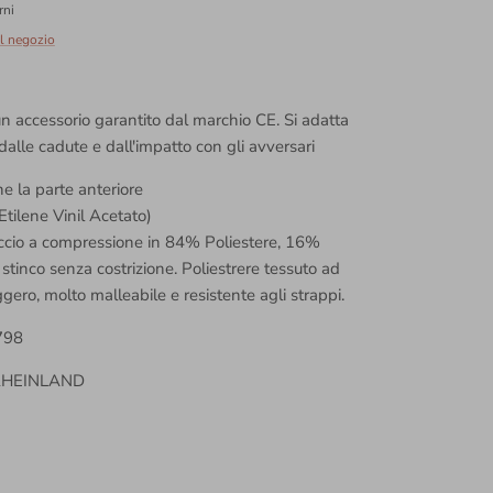
rni
ul negozio
 un accessorio garantito dal marchio CE. Si adatta
lle cadute e dall'impatto con gli avversari
e la parte anteriore
tilene Vinil Acetato)
ccio a compressione in 84% Poliestere, 16%
stinco senza costrizione. Poliestrere
tessuto ad
gero, molto malleabile e resistente agli strappi.
798
V RHEINLAND