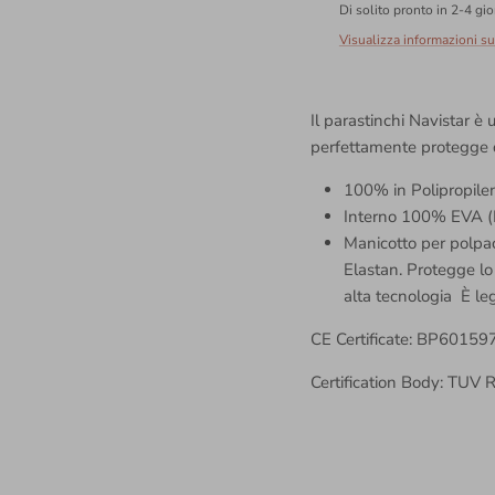
Di solito pronto in 2-4 gio
Visualizza informazioni s
Il parastinchi Navistar è
perfettamente protegge da
100% in Polipropilen
Interno 100% EVA (E
Manicotto per polpa
Elastan. Protegge lo 
alta tecnologia È leg
CE Certificate: BP60159
Certification Body: TU