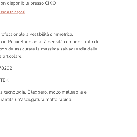
on disponibile presso
CIKO
esso altri negozi
ofessionale a vestibilità simmetrica.
a in Poliuretano ad altà densità con uno strato di
modo da assicurare la massima salvaguardia della
a articolare.
378292
RTEK
lta tecnologia. È leggero, molto malleabile e
arantita un'asciugatura molto rapida.