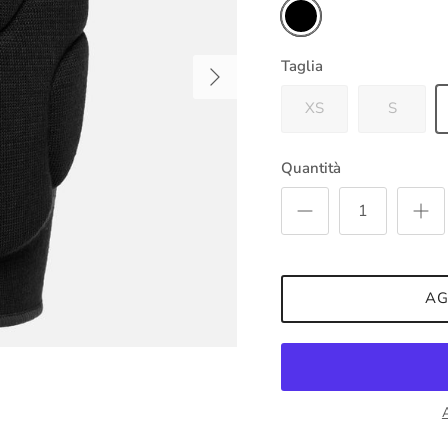
Nero
Avanti
Taglia
XS
S
Quantità
AG