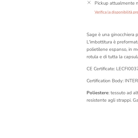
Pickup attualmente n
Verifica la disponibilità pr
Sage è una ginocchiera pr
L'imbottitura è preformat
polietilene espanso, in 
rotula e di tutta la capsul
CE Certificate: LECFI00
Certification Body: INTE
Poliestere
: tessuto ad a
resistente agli strappi. G