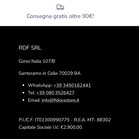
Consegna gratis oltre 90€!
RDF SRL
Corso Italia 107/B
Santeramo in Colle 70029 BA
WhatsApp:
+39 3450162441
Tel:
+39 080 3526427
Email:
info@fidorastore.it
P.I./C.F. IT01300990775 - R.E.A. MT- 88302
Capitale Sociale I.V.: €2.900,00.