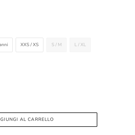
anni
XXS / XS
S / M
L / XL
GIUNGI AL CARRELLO