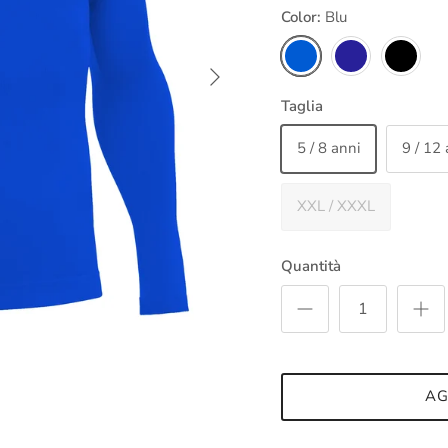
Color:
Blu
Blu
Blu navy
Nero
Avanti
Taglia
5 / 8 anni
9 / 12 
XXL / XXXL
Quantità
AG