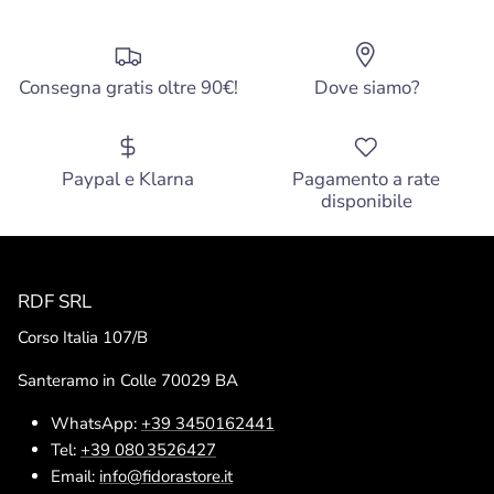
Consegna gratis oltre 90€!
Dove siamo?
Paypal e Klarna
Pagamento a rate
disponibile
RDF SRL
Corso Italia 107/B
Santeramo in Colle 70029 BA
WhatsApp:
+39 3450162441
Tel:
+39 080 3526427
Email:
info@fidorastore.it