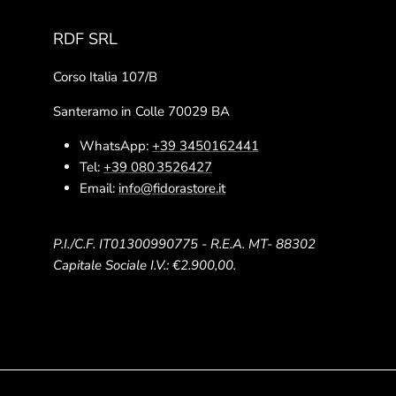
RDF SRL
Corso Italia 107/B
Santeramo in Colle 70029 BA
WhatsApp:
+39 3450162441
Tel:
+39 080 3526427
Email:
info@fidorastore.it
P.I./C.F. IT01300990775 - R.E.A. MT- 88302
Capitale Sociale I.V.: €2.900,00.