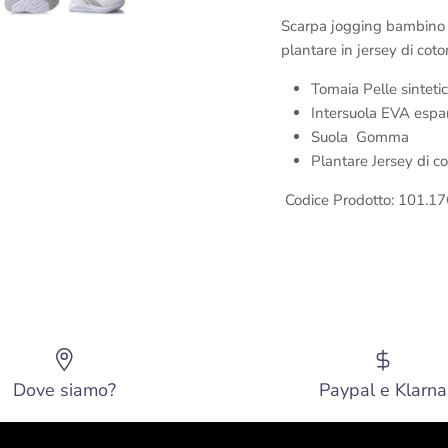
Scarpa jogging bambino un
plantare in jersey di cot
Tomaia Pelle sintetic
Intersuola EVA esp
Suola
Gomma
Plantare
Jersey di 
Codice Prodotto: 101.
Dove siamo?
Paypal e Klarna