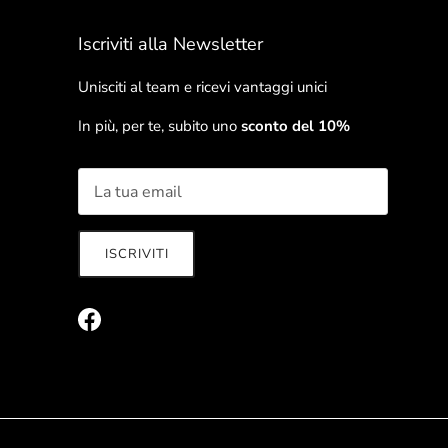
Iscriviti alla Newsletter
Unisciti al team e ricevi vantaggi unici
In più, per te, subito uno
sconto del 10%
ISCRIVITI
Facebook
rnato sulle ultime novità e ricevi vantaggi unici!
ISCRIVITI