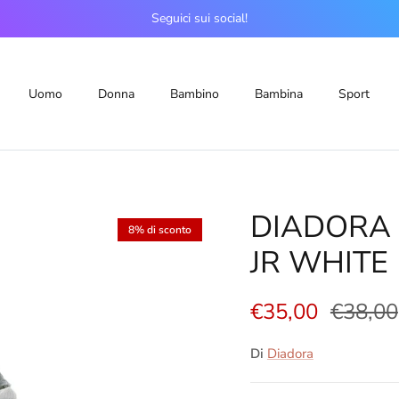
Seguici sui social!
Uomo
Donna
Bambino
Bambina
Sport
DIADORA 
8% di sconto
JR WHITE
€35,00
€38,00
Di
Diadora