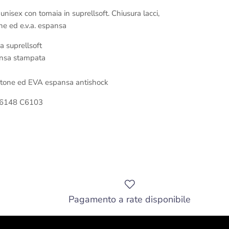
isex con tomaia in suprellsoft. Chiusura lacci,
one ed e.v.a. espansa
a suprellsoft
ansa stampata
cotone ed EVA espansa antishock
176148 C6103
Pagamento a rate disponibile