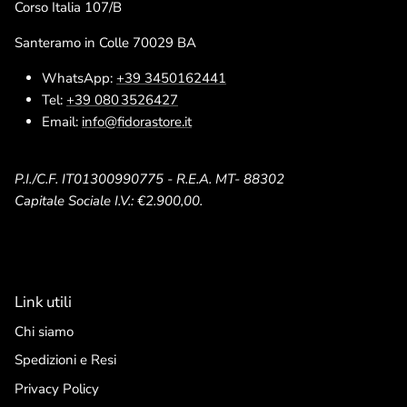
Corso Italia 107/B
Santeramo in Colle 70029 BA
WhatsApp:
+39 3450162441
Tel:
+39 080 3526427
Email:
info@fidorastore.it
P.I./C.F. IT01300990775 - R.E.A. MT- 88302
Capitale Sociale I.V.: €2.900,00.
Link utili
Chi siamo
Spedizioni e Resi
Privacy Policy