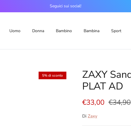
Seguici sui social!
Uomo
Donna
Bambino
Bambina
Sport
ZAXY San
5% di sconto
PLAT AD
€33,00
€34,90
Di
Zaxy