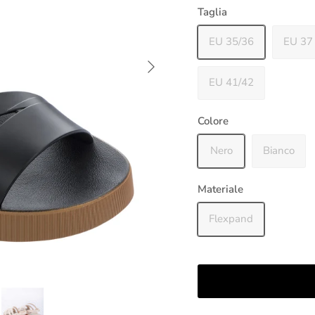
Taglia
EU 35/36
EU 37
Avanti
EU 41/42
Colore
Nero
Bianco
Materiale
Flexpand