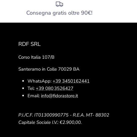
Consegna gratis oltre 90€!
RDF SRL
Corso Italia 107/B
Santeramo in Colle 70029 BA
WhatsApp:
+39 3450162441
Tel:
+39 080 3526427
Email:
info@fidorastore.it
P.I./C.F. IT01300990775 - R.E.A. MT- 88302
Capitale Sociale I.V.: €2.900,00.