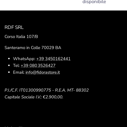
disponibile
RDF SRL
Corso Italia 107/B
Santeramo in Colle 70029 BA
WhatsApp:
+39 3450162441
Tel:
+39 080 3526427
Email:
info@fidorastore.it
P.I./C.F. IT01300990775 - R.E.A. MT- 88302
Capitale Sociale I.V.: €2.900,00.