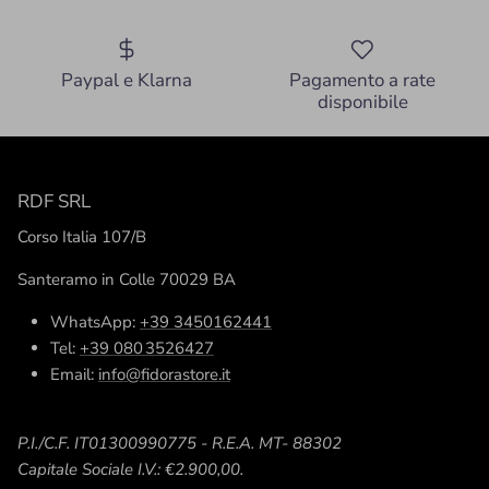
Paypal e Klarna
Pagamento a rate
disponibile
RDF SRL
Corso Italia 107/B
Santeramo in Colle 70029 BA
WhatsApp:
+39 3450162441
Tel:
+39 080 3526427
Email:
info@fidorastore.it
P.I./C.F. IT01300990775 - R.E.A. MT- 88302
Capitale Sociale I.V.: €2.900,00.