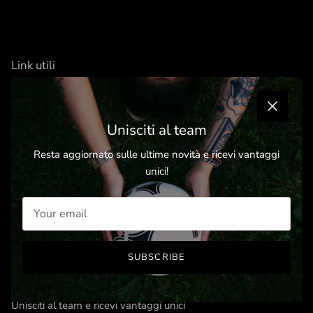
Link utili
Chi siamo
Spedizioni e Resi
Close
Unisciti al team
Privacy Policy
Cookie Policy
Resta aggiornato sulle ultime novità e ricevi vantaggi
unici!
Termini e Condizioni
Politica annullamento e rimborso
Resi e annullamenti
SUBSCRIBE
Iscriviti alla Newsletter
Unisciti al team e ricevi vantaggi unici